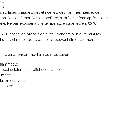
res.
ts.
 des surfaces chaudes, des étincelles, des flammes nues et de
tion. Ne pas fumer. Ne pas perforer, ni brûler, même après usage.
ire. Ne pas exposer à une température supérieure à 50 °C
x : Rincer avec précaution à l’eau pendant plusieurs minutes.
t si la victime en porte et si elles peuvent être facilement
u: Laver abondamment à l’eau et au savon.
nflammable
peut éclater sous l’effet de la chaleur
cutanée
tation des yeux
iratoires