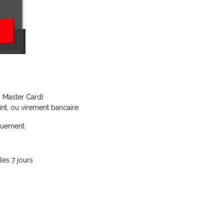
R
, Master Card)
int, ou virement bancaire
iquement
les 7 jours