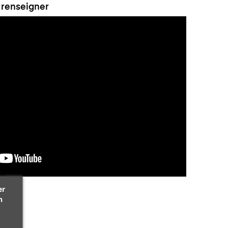
 renseigner
er
n