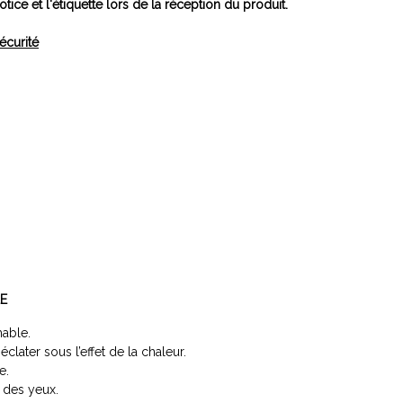
otice et l'étiquette lors de la réception du produit.
écurité
E
able.
clater sous l’effet de la chaleur.
e.
n des yeux.