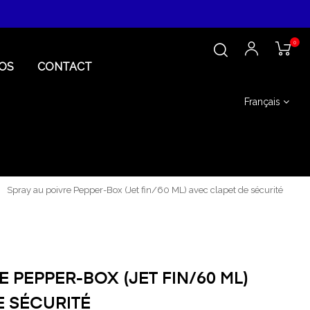
0
OS
CONTACT
Français
Spray au poivre Pepper-Box (Jet fin/60 ML) avec clapet de sécurité
E PEPPER-BOX (JET FIN/60 ML)
E SÉCURITÉ