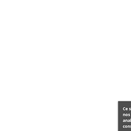
Ce s
nos 
ana
cons