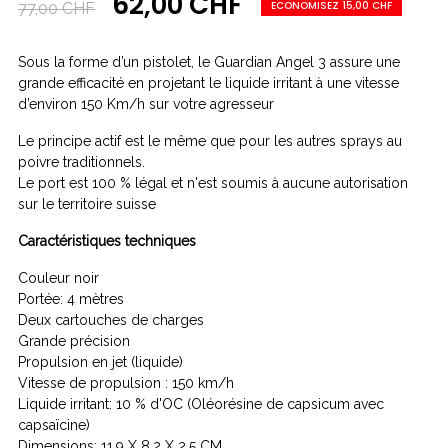
62,00 CHF
ECONOMISEZ 15,00 CHF
77,00 CHF
Sous la forme d’un pistolet, le Guardian Angel 3 assure une
grande efficacité en projetant le liquide irritant à une vitesse
d’environ 150 Km/h sur votre agresseur
Le principe actif est le même que pour les autres sprays au
poivre traditionnels.
Le port est 100 % légal et n'est soumis à aucune autorisation
sur le territoire suisse
Caractéristiques techniques
Couleur noir
Portée: 4 mètres
Deux cartouches de charges
Grande précision
Propulsion en jet (liquide)
Vitesse de propulsion : 150 km/h
Liquide irritant: 10 % d'OC (Oléorésine de capsicum avec
capsaïcine)
Dimensions: 11,9 X 8,2 X 2,5 CM