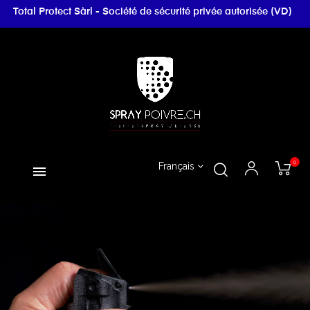
Total Protect Sàrl - Société de sécurité privée autorisée (VD)
0
Français