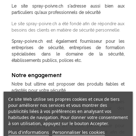
Le site spray-poivre.ch s'adresse aussi bien aux
particuliers qu'aux professionnels de sécurité
Le site spray-poivre.ch a été fondé afin de répondre aux
besoins des clients en matière de sécurité personnelle.
Spray-poivre.ch est également
fournisseur pour les
entreprises de sécurité, entreprises de formation
spécialisées dans le domaine de la sécurité,
établissements publics, polices etc.
Notre engagement
Notre but ultime est proposer des produits fiables et
adaptés pour votre sécurité
Ce site Web utilise ses propres cookies et ceux de tiers
Pour cela, nous vous proposons des marques
pour améliorer nos services et vous montrer des
reconnues. Nos produits sont testés par des
publicités liées à vos préférences en analysant vos
professionnels de la sécurité.
habitudes de navigation. Pour donner votre consentement
à son utilisation, appuyez sur le bouton Accepter.
Nous vous proposons un conseil personnalisé pour
Plus d'informations
Personnaliser les cookies
l'achat de nos produits sur notre assortiment afin de