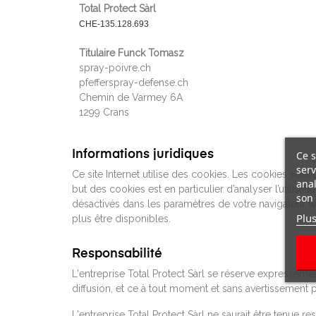
Total Protect Sàrl
CHE-135.128.693
Titulaire Funck Tomasz
spray-poivre.ch
pfefferspray-defense.ch
Chemin de Varmey 6A
1299 Crans
Informations juridiques
Ce s
serv
Ce site Internet utilise des cookies. Les cookies sont d
anal
but des cookies est en particulier d’analyser l’utilisa
son 
désactivés dans les paramètres de votre navigateur we
Plus
plus être disponibles.
Responsabilité
L'entreprise Total Protect Sàrl se réserve expresséme
diffusion, et ce à tout moment et sans avertissement p
L'entreprise Total Protect Sàrl ne saurait être tenue