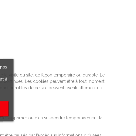
 nos
 de la visite du site, de façon temporaire ou durable. Le
nt à
ations continues. Les cookies peuvent être à tout moment
 fonctionnalités de ce site peuvent éventuellement ne
, de le supprimer ou d’en suspendre temporairement la
t être causés par l’accès aux informations diffusées