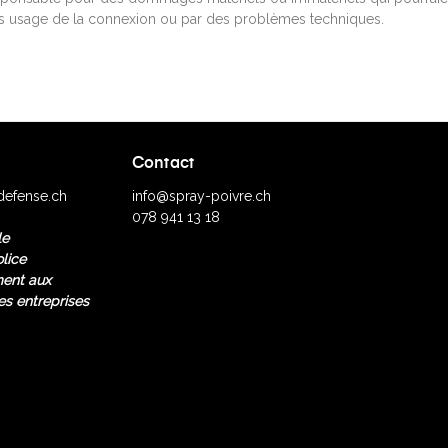
uvais usage de la connexion ou par des problèmes techniques.
Contact
-defense.ch
info@spray-poivre.ch
078 941 13 18
le
lice
ent aux
es entreprises