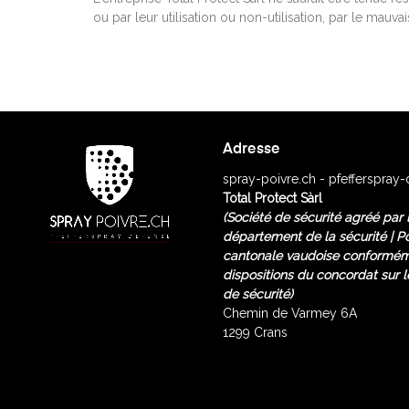
ou par leur utilisation ou non-utilisation, par le ma
Adresse
spray-poivre.ch - pfefferspray
Total Protect Sàrl
(Société de sécurité agréé
par 
département de la sécurité | Po
cantonale vaudoise conformém
dispositions du concordat sur l
de sécurité)
Chemin de Varmey 6A
1299 Crans