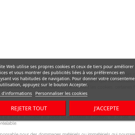
ite Web utilise ses propres cookies et ceux de tiers pour améliorer
ices et vous montrer des publicités liées à vos préférences en
e petits fichiers textes qui sont enregistrés sur votre ordinateur, lors
ysant vos habitudes de navigation. Pour donner votre consenteme
tion du site, en vue d’une exploitation statistique, ainsi que d’amélior
utilisation, appuyez sur le bouton Accepter.
b, partiellement ou en totalité. En désactivant les cookies, certaines
 d'informations
Personnaliser les cookies
REJETER TOUT
J'ACCEPTE
nt le droit de modifier en partie ou en totalité le contenu de ce site
réalable.
 responsable pour des dommages matériels ou immatériels qui pourraien