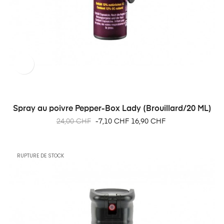
Spray au poivre Pepper-Box Lady (Brouillard/20 ML)
Prix
Prix
24,00 CHF
-7,10 CHF
16,90 CHF
habituel
RUPTURE DE STOCK