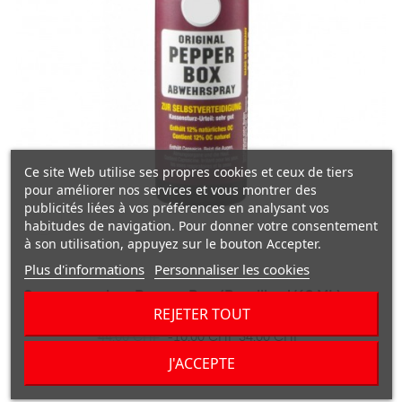
Ce site Web utilise ses propres cookies et ceux de tiers
pour améliorer nos services et vous montrer des
publicités liées à vos préférences en analysant vos
habitudes de navigation. Pour donner votre consentement
à son utilisation, appuyez sur le bouton Accepter.
Plus d'informations
Personnaliser les cookies
Spray au poivre Pepper-Box (Brouillard/63 ML) avec
REJETER TOUT
clapet de sécurité
Prix
Prix
44,00 CHF
-10,00 CHF
34,00 CHF
habituel
J'ACCEPTE