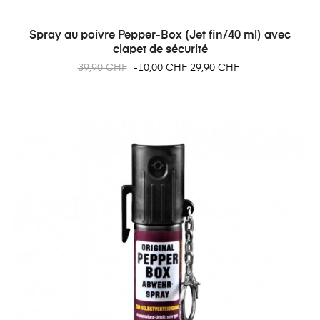
Spray au poivre Pepper-Box (Jet fin/40 ml) avec
clapet de sécurité
Prix
Prix
39,90 CHF
-10,00 CHF
29,90 CHF
habituel