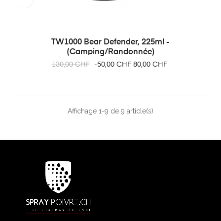
TW1000 Bear Defender, 225ml -
(Camping/Randonnée)
Prix
Prix
130,00 CHF
-50,00 CHF
80,00 CHF
habituel
Affichage 1-9 de 9 article(s)