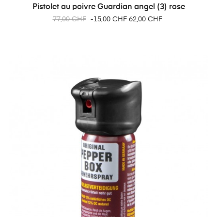
Pistolet au poivre Guardian angel (3) rose
Prix
Prix
77,00 CHF
-15,00 CHF
62,00 CHF
habituel