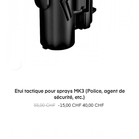
Etui tactique pour sprays MK3 (Police, agent de
sécurité, etc.)
Prix
Prix
55,00 CHF
-15,00 CHF
40,00 CHF
habituel