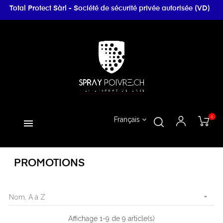
Total Protect Sàrl - Société de sécurité privée autorisée (VD)
0
Français
PROMOTIONS

Nom, A à Z
Affichage 1-9 de 9 article(s)