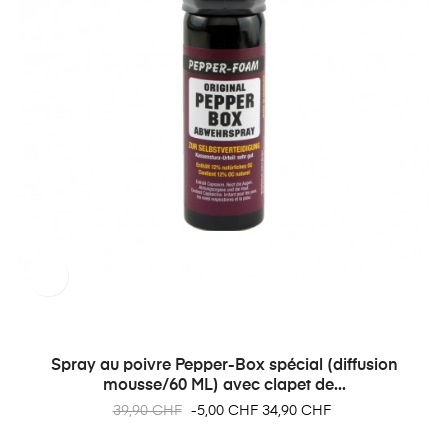
Spray au poivre Pepper-Box spécial (diffusion
mousse/60 ML) avec clapet de...
Prix
Prix
39,90 CHF
-5,00 CHF
34,90 CHF
habituel