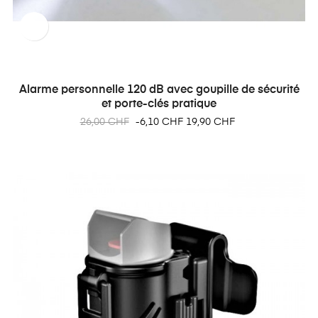
Alarme personnelle 120 dB avec goupille de sécurité
et porte-clés pratique
Prix
Prix
26,00 CHF
-6,10 CHF
19,90 CHF
habituel