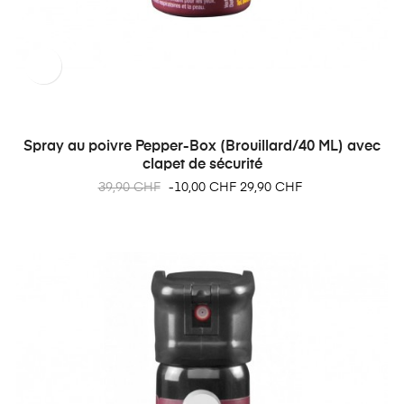
Spray au poivre Pepper-Box (Brouillard/40 ML) avec
clapet de sécurité
Prix
Prix
39,90 CHF
-10,00 CHF
29,90 CHF
habituel