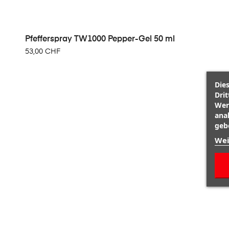
Pfefferspray TW1000 Pepper-Gel 50 ml
53,00 CHF
Die
Dri
Wer
ana
gebe
Wei