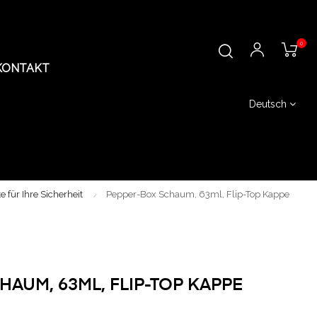
0
KONTAKT
Deutsch
 für Ihre Sicherheit
Pepper-Box Schaum, 63ml, Flip-Top Kappe
AUM, 63ML, FLIP-TOP KAPPE