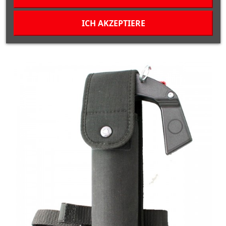
RES-Q-ME Defend Me rot Alarmgerät, 120 db
ICH AKZEPTIERE
36,00 CHF