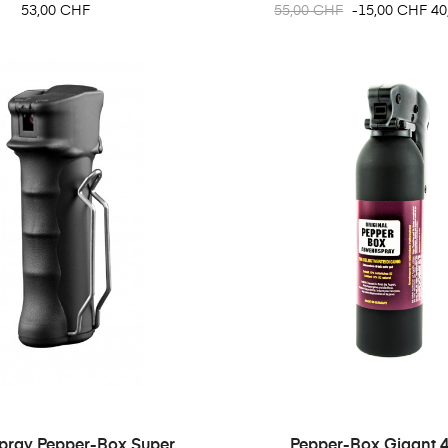
Preis
Regulärer
Pr
53,00 CHF
55,00 CHF
-15,00 CHF
40
Preis
spray Pepper-Box Super
Pepper-Box Gigant 