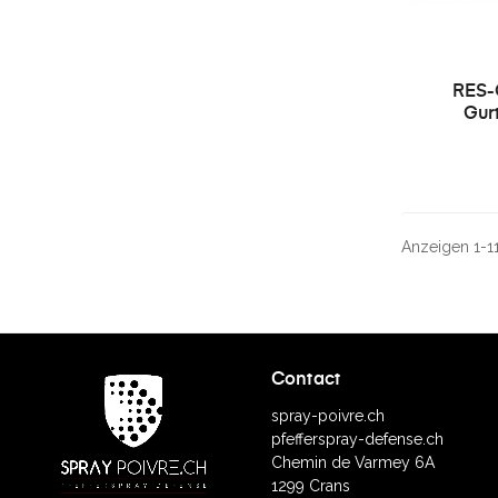
RES-
Gur
Anzeigen 1-11 
Contact
spray-poivre.ch
pfefferspray-defense.ch
Chemin de Varmey 6A
1299 Crans