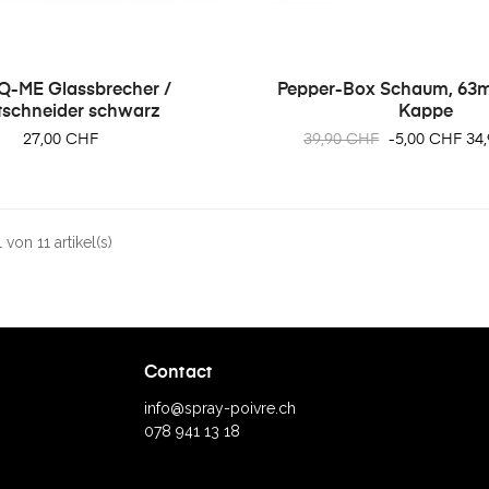
Q-ME Glassbrecher /
Pepper-Box Schaum, 63ml
tschneider schwarz
Kappe
Preis
Regulärer
Pre
27,00 CHF
39,90 CHF
-5,00 CHF
34
Preis
von 11 artikel(s)
Contact
info@spray-poivre.ch
078 941 13 18