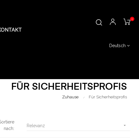
0
KONTAKT
Deutsch
FÜR SICHERHEITSPROFIS
Zuhause
Für Sicherheitsprofis
Sortiere

Relevanz
nach: