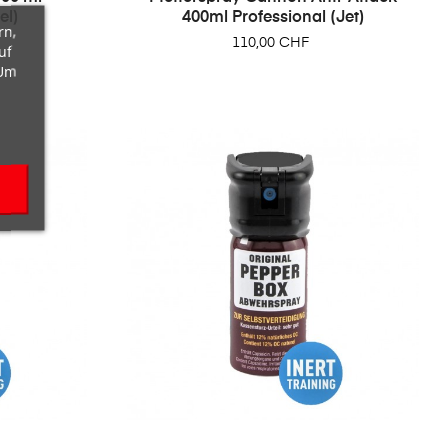
el)
400ml Professional (Jet)
rn,
Preis
110,00 CHF
uf
 Um