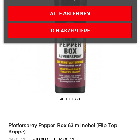
ALLE ABLEHNEN
ICH AKZEPTIERE
ADD TO CART
Pfefferspray Pepper-Box 63 ml nebel (Flip-Top
Kappe)
44,00 CHF
-10,00 CHF
34,00 CHF